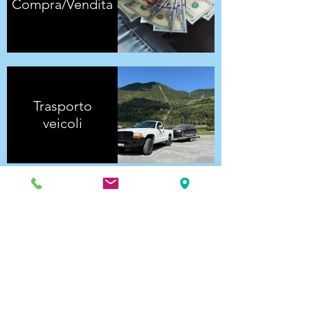
Compra/Vendita
Trasporto
veicoli
Deposito e
rimessaggio
barche